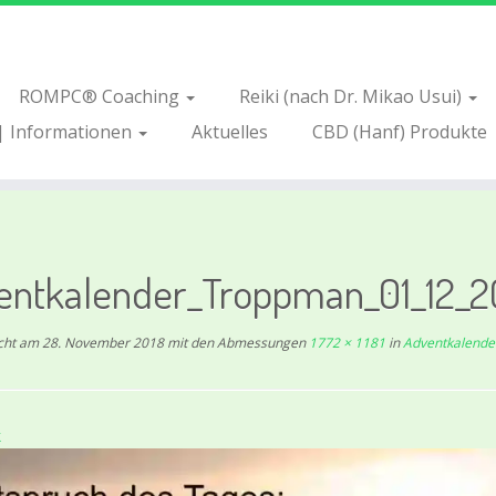
ROMPC® Coaching
Reiki (nach Dr. Mikao Usui)
| Informationen
Aktuelles
CBD (Hanf) Produkte
entkalender_Troppman_01_12_2
icht am
28. November 2018
mit den Abmessungen
1772 × 1181
in
Adventkalende
k