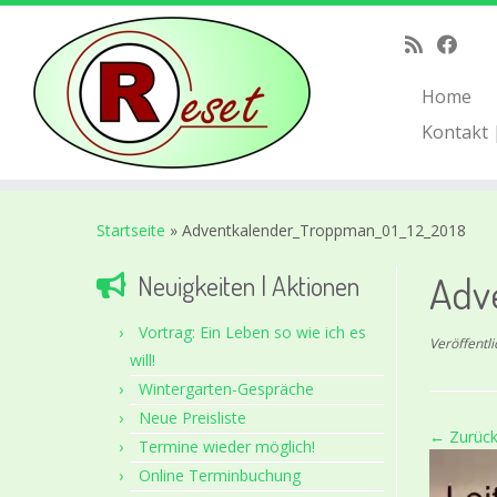
Home
Kontakt 
Zum
Inhalt
Startseite
»
Adventkalender_Troppman_01_12_2018
springen
Adv
Neuigkeiten | Aktionen
Vortrag: Ein Leben so wie ich es
Veröffentl
will!
Wintergarten-Gespräche
Neue Preisliste
← Zurüc
Termine wieder möglich!
Online Terminbuchung