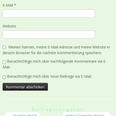
e
e
E-Mail
t
*
t
)
)
Website
Meinen Namen, meine E-Mail-Adresse und meine Website in
diesem Browser für die nächste Kommentierung speichern.
Benachrichtige mich über nachfolgende Kommentare via E-
Mail.
Benachrichtige mich über neue Beiträge via E-Mail.
Beitragsnavigation
←
10 Jahre Reset
Online Terminbuchung
→