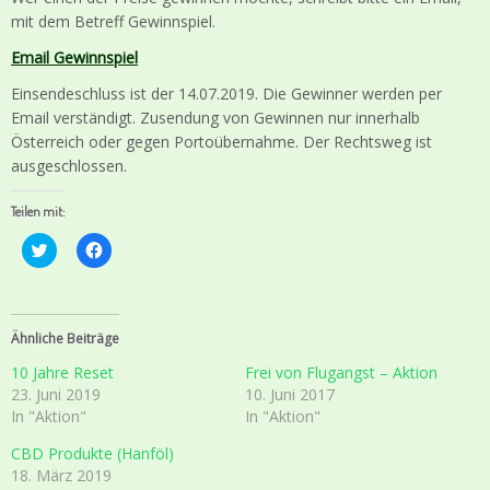
mit dem Betreff Gewinnspiel.
Email Gewinnspiel
Einsendeschluss ist der 14.07.2019. Die Gewinner werden per
Email verständigt. Zusendung von Gewinnen nur innerhalb
Österreich oder gegen Portoübernahme. Der Rechtsweg ist
ausgeschlossen.
Teilen mit:
K
K
l
l
i
i
c
c
k
k
,
,
u
u
Ähnliche Beiträge
m
m
ü
a
10 Jahre Reset
Frei von Flugangst – Aktion
b
u
e
f
23. Juni 2019
10. Juni 2017
r
F
In "Aktion"
In "Aktion"
T
a
w
c
i
e
CBD Produkte (Hanföl)
t
b
18. März 2019
t
o
e
o