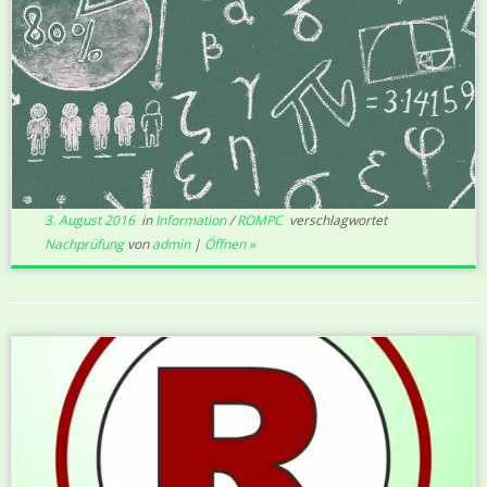
3. August 2016
in
Information
/
ROMPC
verschlagwortet
Nachprüfung
von
admin
|
Öffnen »