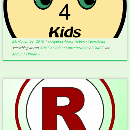
24. November 2018
in
Angebot
/
Information
/
Team4Kids
verschlagwortet
ADHS
/
Kinder
/
Konzentration
/
ROMPC
von
admin
|
Öffnen »