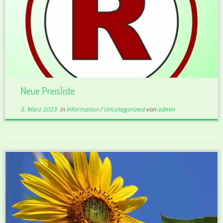
Neue Preisliste
3. März 2023
in
Information
/
Uncategorized
von
admin