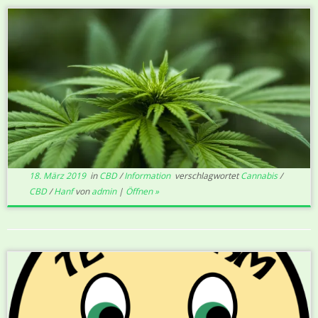
18. März 2019
in
CBD
/
Information
verschlagwortet
Cannabis
/
CBD
/
Hanf
von
admin
|
Öffnen »