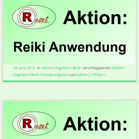
29. Juni 2016
in
Aktion
/
Angebot
/
Reiki
verschlagwortet
Aktion
/
Angebot
/
Reiki
/
Sonderangebot
von
admin
|
Öffnen »