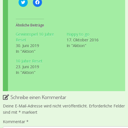
K
K
l
l
i
i
c
c
k
k
,
,
u
u
Ähnliche Beiträge
m
m
ü
a
Gewinnspiel 10 Jahre
Happy to go
b
u
e
f
Reset
17. Oktober 2016
r
F
30. Juni 2019
In "Aktion"
T
a
w
c
In "Aktion"
i
e
t
b
10 Jahre Reset
t
o
e
o
23. Juni 2019
r
k
z
z
In "Aktion"
u
u
t
t
e
e
i
i
l
l
e
e
Schreibe einen Kommentar
n
n
(
(
W
W
Deine E-Mail-Adresse wird nicht veröffentlicht.
Erforderliche Felder
i
i
sind mit
*
markiert
r
r
d
d
i
i
Kommentar
*
n
n
n
n